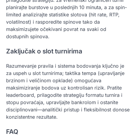
prilagodite strategiju: za vremenski ograničen turnir
planirajte burstove u poslednjih 10 minuta, a za spin-
limited analizirajte statistike slotova (hit rate, RTP,
volatilnost) i rasporedite spinove tako da
maksimizujete očekivani povrat na svaki od
dostupnih spinova.
Zaključak o slot turnirima
Razumevanje pravila i sistema bodovanja ključno je
za uspeh u slot turnirima; taktika tempa (upravljanje
brzinom i veličinom opklade) omogućava
maksimiziranje bodova uz kontrolisan rizik. Pratite
leaderboard, prilagodite strategiju formatu turnira i
stopu povraćaja, upravljajte bankrolom i ostanite
disciplinovani—analitički pristup i fleksibilnost donose
konzistentne rezultate.
FAQ