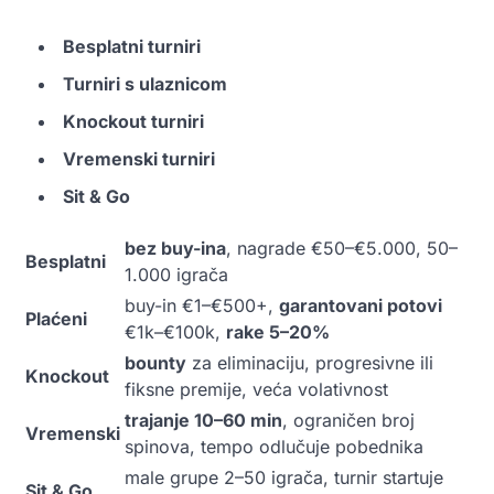
Besplatni turniri
Turniri s ulaznicom
Knockout turniri
Vremenski turniri
Sit & Go
bez buy-ina
, nagrade €50–€5.000, 50–
Besplatni
1.000 igrača
buy-in €1–€500+,
garantovani potovi
Plaćeni
€1k–€100k,
rake 5–20%
bounty
za eliminaciju, progresivne ili
Knockout
fiksne premije, veća volativnost
trajanje 10–60 min
, ograničen broj
Vremenski
spinova, tempo odlučuje pobednika
male grupe 2–50 igrača, turnir startuje
Sit & Go