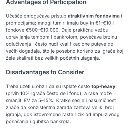
Advantages of Participation
Učešće omogućava pristup
atraktivnim fondovima
i
promocijama; mnogi turniri imaju buy-in €1–€10 i
fondove €500–€10.000. Daje praktičnu vežbu
upravljanja tempom i bankrolom, povećava brzinu
odlučivanja i često nudi kvalifikacione puteve do
većih događaja, što je posebno korisno za igrače koji
žele skalirati bez velikih početnih ulaganja.
Disadvantages to Consider
Treba uzeti u obzir da su isplate često
top-heavy
(prvih 10% igrača često deli fond), a rake može
smanjiti EV za 5–15%. Kratke sesije i nasumičnost
znače da konzistentna zarada zahteva veliki broj
igranja, dok istovremeno raste rizik od impulzivnog
ponašanja i gubitka bankrola.