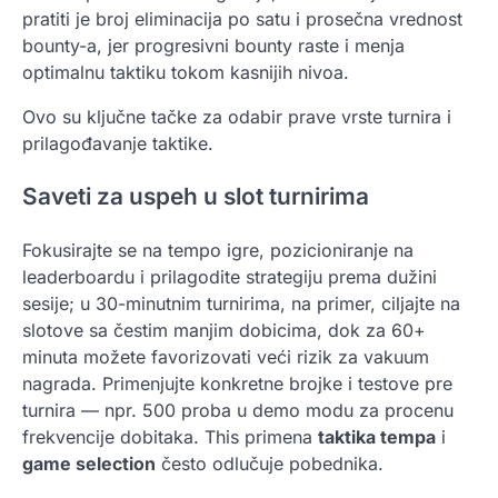
pratiti je broj eliminacija po satu i prosečna vrednost
bounty-a, jer progresivni bounty raste i menja
optimalnu taktiku tokom kasnijih nivoa.
Ovo su ključne tačke za odabir prave vrste turnira i
prilagođavanje taktike.
Saveti za uspeh u slot turnirima
Fokusirajte se na tempo igre, pozicioniranje na
leaderboardu i prilagodite strategiju prema dužini
sesije; u 30-minutnim turnirima, na primer, ciljajte na
slotove sa čestim manjim dobicima, dok za 60+
minuta možete favorizovati veći rizik za vakuum
nagrada. Primenjujte konkretne brojke i testove pre
turnira — npr. 500 proba u demo modu za procenu
frekvencije dobitaka. This primena
taktika tempa
i
game selection
često odlučuje pobednika.