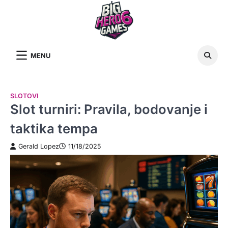
Skip
to
content
MENU
SLOTOVI
Slot turniri: Pravila, bodovanje i
taktika tempa
Gerald Lopez
11/18/2025