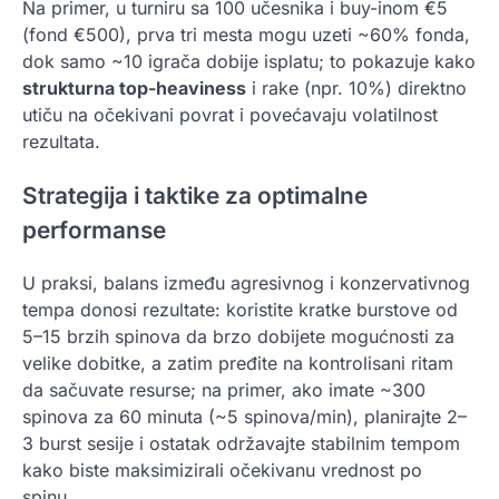
Na primer, u turniru sa 100 učesnika i buy-inom €5
(fond €500), prva tri mesta mogu uzeti ~60% fonda,
dok samo ~10 igrača dobije isplatu; to pokazuje kako
strukturna top-heaviness
i rake (npr. 10%) direktno
utiču na očekivani povrat i povećavaju volatilnost
rezultata.
Strategija i taktike za optimalne
performanse
U praksi, balans između agresivnog i konzervativnog
tempa donosi rezultate: koristite kratke burstove od
5–15 brzih spinova da brzo dobijete mogućnosti za
velike dobitke, a zatim pređite na kontrolisani ritam
da sačuvate resurse; na primer, ako imate ~300
spinova za 60 minuta (~5 spinova/min), planirajte 2–
3 burst sesije i ostatak održavajte stabilnim tempom
kako biste maksimizirali očekivanu vrednost po
spinu.