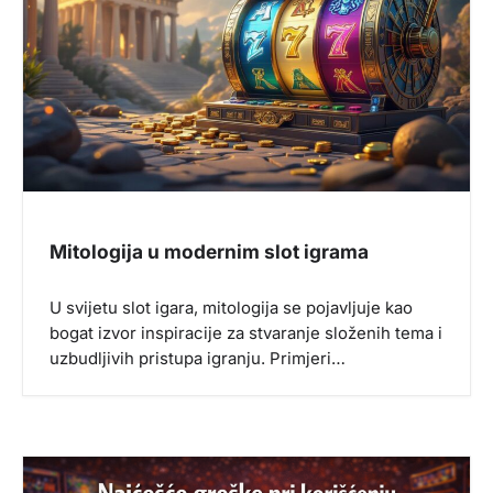
g
a
t
i
o
n
Mitologija u modernim slot igrama
U svijetu slot igara, mitologija se pojavljuje kao
bogat izvor inspiracije za stvaranje složenih tema i
uzbudljivih pristupa igranju. Primjeri…