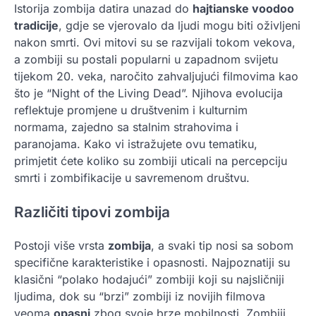
Istorija zombija datira unazad do
hajtianske voodoo
tradicije
, gdje se vjerovalo da ljudi mogu biti oživljeni
nakon smrti. Ovi mitovi su se razvijali tokom vekova,
a zombiji su postali popularni u zapadnom svijetu
tijekom 20. veka, naročito zahvaljujući filmovima kao
što je “Night of the Living Dead”. Njihova evolucija
reflektuje promjene u društvenim i kulturnim
normama, zajedno sa stalnim strahovima i
paranojama. Kako vi istražujete ovu tematiku,
primjetit ćete koliko su zombiji uticali na percepciju
smrti i zombifikacije u savremenom društvu.
Različiti tipovi zombija
Postoji više vrsta
zombija
, a svaki tip nosi sa sobom
specifične karakteristike i opasnosti. Najpoznatiji su
klasični “polako hodajući” zombiji koji su najsličniji
ljudima, dok su “brzi” zombiji iz novijih filmova
veoma
opasni
zbog svoje brze mobilnosti. Zombiji