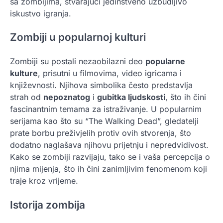
sa zombijima, stvarajući jedinstveno uzbudljivo
iskustvo igranja.
Zombiji u popularnoj kulturi
Zombiji su postali nezaobilazni deo
popularne
kulture
, prisutni u filmovima, video igricama i
književnosti. Njihova simbolika često predstavlja
strah od
nepoznatog
i
gubitka ljudskosti
, što ih čini
fascinantnim temama za istraživanje. U popularnim
serijama kao što su “The Walking Dead”, gledatelji
prate borbu preživjelih protiv ovih stvorenja, što
dodatno naglašava njihovu prijetnju i nepredvidivost.
Kako se zombiji razvijaju, tako se i vaša percepcija o
njima mijenja, što ih čini zanimljivim fenomenom koji
traje kroz vrijeme.
Istorija zombija