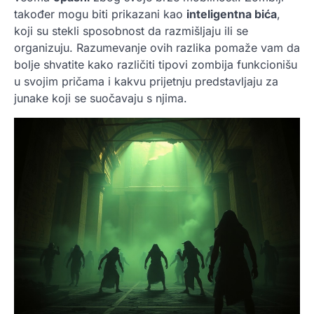
također mogu biti prikazani kao
inteligentna bića
,
koji su stekli sposobnost da razmišljaju ili se
organizuju. Razumevanje ovih razlika pomaže vam da
bolje shvatite kako različiti tipovi zombija funkcionišu
u svojim pričama i kakvu prijetnju predstavljaju za
junake koji se suočavaju s njima.