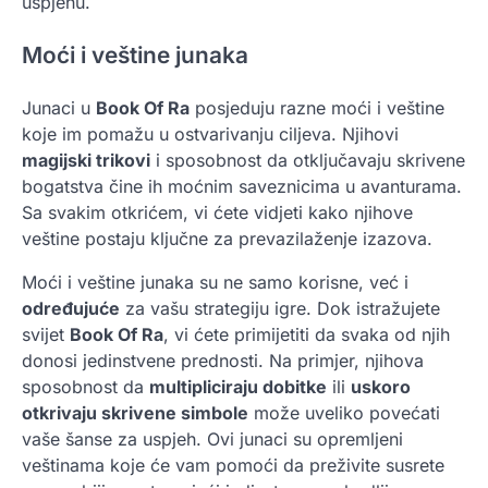
uspjehu.
Moći i veštine junaka
Junaci u
Book Of Ra
posjeduju razne moći i veštine
koje im pomažu u ostvarivanju ciljeva. Njihovi
magijski trikovi
i sposobnost da otključavaju skrivene
bogatstva čine ih moćnim saveznicima u avanturama.
Sa svakim otkrićem, vi ćete vidjeti kako njihove
veštine postaju ključne za prevazilaženje izazova.
Moći i veštine junaka su ne samo korisne, već i
određujuće
za vašu strategiju igre. Dok istražujete
svijet
Book Of Ra
, vi ćete primijetiti da svaka od njih
donosi jedinstvene prednosti. Na primjer, njihova
sposobnost da
multipliciraju dobitke
ili
uskoro
otkrivaju skrivene simbole
može uveliko povećati
vaše šanse za uspjeh. Ovi junaci su opremljeni
veštinama koje će vam pomoći da preživite susrete