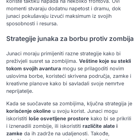
koriste taktiku napada na nekoliko frontova. Ovi
momenti stvaraju dodatnu napetost i dramu, dok
junaci pokušavaju izvući maksimum iz svojih
sposobnosti i resursa.
Strategije junaka za borbu protiv zombija
Junaci moraju primijeniti razne strategije kako bi
preživjeli susret sa zombijima.
Veštine koje su stekli
tokom svojih avantura
mogu se prilagoditi novim
uslovima borbe, koristeći skrivena područja, zamke i
kreativne planove kako bi savladali svoje nemrtve
neprijatelje.
Kada se suočavate sa zombijima, ključna strategija je
korisćenje okoline
u svoju korist. Junaci mogu
iskoristiti
loše osvetljene prostore
kako bi se prikrili
i iznenadili zombije, ili iskoristiti
različite alate i
zamke
da ih zadrže na udaljenosti. Takođe,