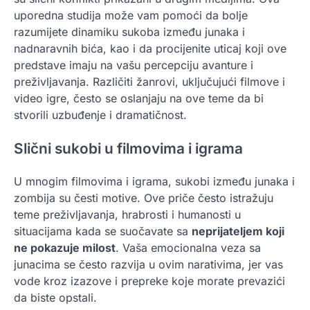
uporedna studija može vam pomoći da bolje
razumijete dinamiku sukoba između junaka i
nadnaravnih bića, kao i da procijenite uticaj koji ove
predstave imaju na vašu percepciju avanture i
preživljavanja. Različiti žanrovi, uključujući filmove i
video igre, često se oslanjaju na ove teme da bi
stvorili uzbuđenje i dramatičnost.
Slični sukobi u filmovima i igrama
U mnogim filmovima i igrama, sukobi između junaka i
zombija su česti motive. Ove priče često istražuju
teme preživljavanja, hrabrosti i humanosti u
situacijama kada se suočavate sa
neprijateljem koji
ne pokazuje milost
. Vaša emocionalna veza sa
junacima se često razvija u ovim narativima, jer vas
vode kroz izazove i prepreke koje morate prevazići
da biste opstali.