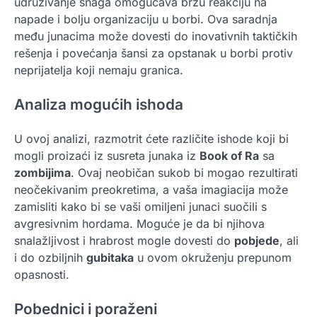
udruživanje snaga omogućava bržu reakciju na
napade i bolju organizaciju u borbi. Ova saradnja
među junacima može dovesti do inovativnih taktičkih
rešenja i povećanja šansi za opstanak u borbi protiv
neprijatelja koji nemaju granica.
Analiza mogućih ishoda
U ovoj analizi, razmotrit ćete različite ishode koji bi
mogli proizaći iz susreta junaka iz
Book of Ra
sa
zombijima
. Ovaj neobičan sukob bi mogao rezultirati
neočekivanim preokretima, a vaša imagiacija može
zamisliti kako bi se vaši omiljeni junaci suočili s
avgresivnim hordama. Moguće je da bi njihova
snalažljivost i hrabrost mogle dovesti do
pobjede
, ali
i do ozbiljnih
gubitaka
u ovom okruženju prepunom
opasnosti.
Pobednici i poraženi