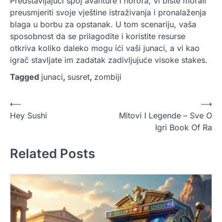
Predstavljajući spoj avanture i horora, vi biste morali
preusmjeriti svoje vještine istraživanja i pronalaženja
blaga u borbu za opstanak. U tom scenariju, vaša
sposobnost da se prilagodite i koristite resurse
otkriva koliko daleko mogu ići vaši junaci, a vi kao
igrač stavljate im zadatak zadivljujuće visoke stakes.
Tagged
junaci
,
susret
,
zombiji
P
⟵
⟶
Hey Sushi
Mitovi I Legende – Sve O
o
Igri Book Of Ra
s
t
Related Posts
n
a
v
i