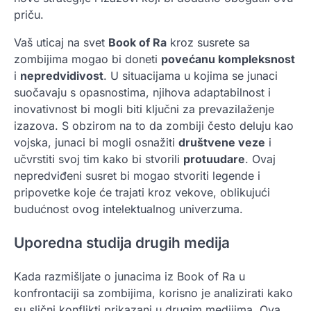
priču.
Vaš uticaj na svet
Book of Ra
kroz susrete sa
zombijima mogao bi doneti
povećanu kompleksnost
i
nepredvidivost
. U situacijama u kojima se junaci
suočavaju s opasnostima, njihova adaptabilnost i
inovativnost bi mogli biti ključni za prevazilaženje
izazova. S obzirom na to da zombiji često deluju kao
vojska, junaci bi mogli osnažiti
društvene veze
i
učvrstiti svoj tim kako bi stvorili
protuudare
. Ovaj
nepredviđeni susret bi mogao stvoriti legende i
pripovetke koje će trajati kroz vekove, oblikujući
budućnost ovog intelektualnog univerzuma.
Uporedna studija drugih medija
Kada razmišljate o junacima iz Book of Ra u
konfrontaciji sa zombijima, korisno je analizirati kako
su slični konflikti prikazani u drugim medijima. Ova