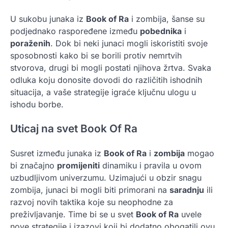
U sukobu junaka iz
Book of Ra
i zombija, šanse su
podjednako raspoređene između
pobednika
i
poraženih
. Dok bi neki junaci mogli iskoristiti svoje
sposobnosti kako bi se borili protiv nemrtvih
stvorova, drugi bi mogli postati njihova žrtva. Svaka
odluka koju donosite dovodi do različitih ishodnih
situacija, a vaše strategije igraće ključnu ulogu u
ishodu borbe.
Uticaj na svet Book Of Ra
Susret između junaka iz
Book of Ra
i
zombija
mogao
bi značajno
promijeniti
dinamiku i pravila u ovom
uzbudljivom univerzumu. Uzimajući u obzir snagu
zombija, junaci bi mogli biti primorani na
saradnju
ili
razvoj novih taktika koje su neophodne za
preživljavanje. Time bi se u svet
Book of Ra
uvele
nove strategije i izazovi koji bi dodatno obogatili ovu