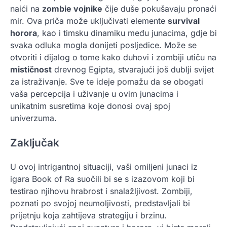
naići na
zombie vojnike
čije duše pokušavaju pronaći
mir. Ova priča može uključivati elemente
survival
horora
, kao i timsku dinamiku među junacima, gdje bi
svaka odluka mogla donijeti posljedice. Može se
otvoriti i dijalog o tome kako duhovi i zombiji utiču na
mističnost
drevnog Egipta, stvarajući još dublji svijet
za istraživanje. Sve te ideje pomažu da se obogati
vaša percepcija i uživanje u ovim junacima i
unikatnim susretima koje donosi ovaj spoj
univerzuma.
Zaključak
U ovoj intrigantnoj situaciji, vaši omiljeni junaci iz
igara Book of Ra suočili bi se s izazovom koji bi
testirao njihovu hrabrost i snalažljivost. Zombiji,
poznati po svojoj neumoljivosti, predstavljali bi
prijetnju koja zahtijeva strategiju i brzinu.