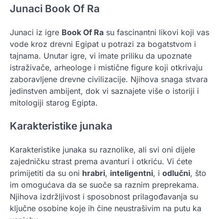
Junaci Book Of Ra
Junaci iz igre
Book Of Ra
su fascinantni likovi koji vas
vode kroz drevni Egipat u potrazi za bogatstvom i
tajnama. Unutar igre, vi imate priliku da upoznate
istraživače, arheologe i mistične figure koji otkrivaju
zaboravljene drevne civilizacije. Njihova snaga stvara
jedinstven ambijent, dok vi saznajete više o istoriji i
mitologiji starog Egipta.
Karakteristike junaka
Karakteristike junaka su raznolike, ali svi oni dijele
zajedničku strast prema avanturi i otkriću. Vi ćete
primijetiti da su oni
hrabri
,
inteligentni
, i
odlučni
, što
im omogućava da se suoče sa raznim preprekama.
Njihova izdržljivost i sposobnost prilagođavanja su
ključne osobine koje ih čine neustrašivim na putu ka