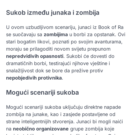
Sukob između junaka i zombija
U ovom uzbudljivom scenariju, junaci iz Book of Ra
se suočavaju sa
zombijima
u borbi za opstanak. Ovi
stari bogatim likovi, poznati po svojim avanturama,
moraju se prilagoditi novom svijetu prepunom
nepredvidivih opasnosti
. Sukobi će dovesti do
dramatičnih borbi, testirajući njihove vještine i
snalažljivost dok se bore da prežive protiv
nepobjedivih protivnika
.
Mogući scenariji sukoba
Mogući scenariji sukoba uključuju direktne napade
zombija na junake, kao i zasjede postavljene od
strane inteligentnijih stvorenja. Junaci bi mogli naići
na
neobično organizovane
grupe zombija koje