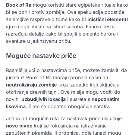
Book of Ra
mogu koristiti stare egipatske rituale kako
bi se borili protiv zombija. Ova spekulacija podstiče
zanimljive rasprave o tome kako bi
mistični elementi
igre mogli uticati na ishod sukoba. Fanovi često
razrađuju detalje kako bi spojili elemente horora i
avanture u jedinstvenu priču.
Moguće nastavke priče
Razmišljajući o nastavcima priče, možete zamisliti da
junaci iz Book of Ra moraju pronaći način da
neutraliziraju zombije
kroz zadatke koji uključuju
otkrivanje drevnih tajni. Ove misije mogu voditi do
novih,
uzbudljivih lokacija
i susreta s
nepoznatim
likovima
, čime se dodatno obogaćuje narativ.
Jedna od mogućih ruta za nastavak priče uključuje
nove nivoe
koji se fokusiraju na istraživanje
zapuštenih piramida ili grobnica, gdje junaci mogu