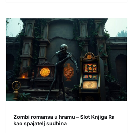
Zombi romansa u hramu – Slot Knjiga Ra
kao spajatelj sudbina