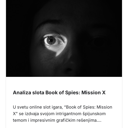
Analiza slota Book of Spies: Mission X
U svetu online slot igara, “Book of Spies: Mission
X” se izdvaja svojom intrigantnom špijunskom
temom i impresivnim grafičkim rešenjima.…