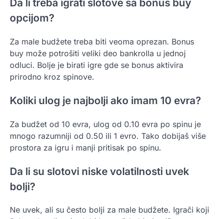
Da li treba igrati slotove sa bonus buy
opcijom?
Za male budžete treba biti veoma oprezan. Bonus
buy može potrošiti veliki deo bankrolla u jednoj
odluci. Bolje je birati igre gde se bonus aktivira
prirodno kroz spinove.
Koliki ulog je najbolji ako imam 10 evra?
Za budžet od 10 evra, ulog od 0.10 evra po spinu je
mnogo razumniji od 0.50 ili 1 evro. Tako dobijaš više
prostora za igru i manji pritisak po spinu.
Da li su slotovi niske volatilnosti uvek
bolji?
Ne uvek, ali su često bolji za male budžete. Igrači koji