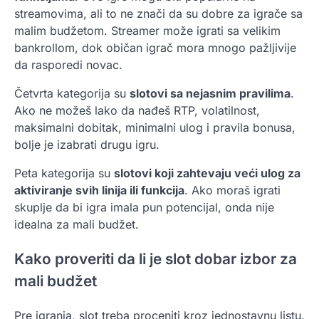
streamovima, ali to ne znači da su dobre za igrače sa
malim budžetom. Streamer može igrati sa velikim
bankrollom, dok običan igrač mora mnogo pažljivije
da rasporedi novac.
Četvrta kategorija su
slotovi sa nejasnim pravilima
.
Ako ne možeš lako da nađeš RTP, volatilnost,
maksimalni dobitak, minimalni ulog i pravila bonusa,
bolje je izabrati drugu igru.
Peta kategorija su
slotovi koji zahtevaju veći ulog za
aktiviranje svih linija ili funkcija
. Ako moraš igrati
skuplje da bi igra imala pun potencijal, onda nije
idealna za mali budžet.
Kako proveriti da li je slot dobar izbor za
mali budžet
Pre igranja, slot treba proceniti kroz jednostavnu listu.