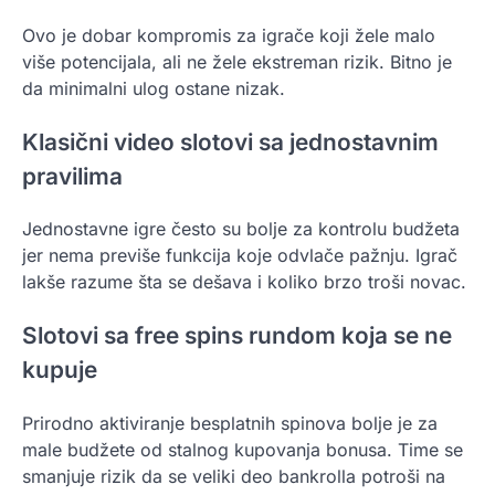
Ovo je dobar kompromis za igrače koji žele malo
više potencijala, ali ne žele ekstreman rizik. Bitno je
da minimalni ulog ostane nizak.
Klasični video slotovi sa jednostavnim
pravilima
Jednostavne igre često su bolje za kontrolu budžeta
jer nema previše funkcija koje odvlače pažnju. Igrač
lakše razume šta se dešava i koliko brzo troši novac.
Slotovi sa free spins rundom koja se ne
kupuje
Prirodno aktiviranje besplatnih spinova bolje je za
male budžete od stalnog kupovanja bonusa. Time se
smanjuje rizik da se veliki deo bankrolla potroši na