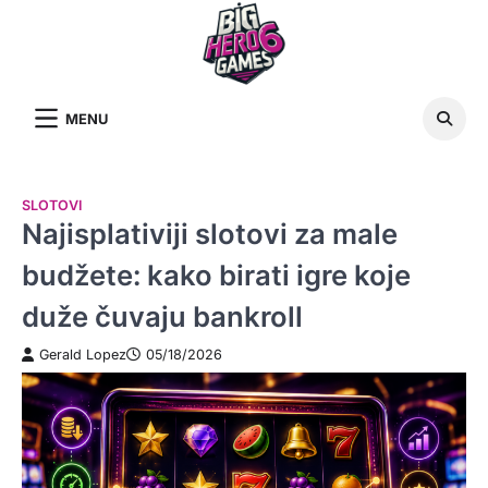
Skip
to
content
MENU
SLOTOVI
Najisplativiji slotovi za male
budžete: kako birati igre koje
duže čuvaju bankroll
Gerald Lopez
05/18/2026