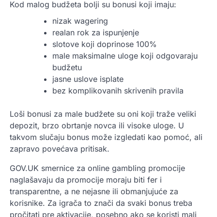
Kod malog budžeta bolji su bonusi koji imaju:
nizak wagering
realan rok za ispunjenje
slotove koji doprinose 100%
male maksimalne uloge koji odgovaraju
budžetu
jasne uslove isplate
bez komplikovanih skrivenih pravila
Loši bonusi za male budžete su oni koji traže veliki
depozit, brzo obrtanje novca ili visoke uloge. U
takvom slučaju bonus može izgledati kao pomoć, ali
zapravo povećava pritisak.
GOV.UK smernice za online gambling promocije
naglašavaju da promocije moraju biti fer i
transparentne, a ne nejasne ili obmanjujuće za
korisnike. Za igrača to znači da svaki bonus treba
pročitati pre aktivacije, posebno ako se koristi mali