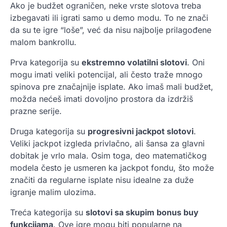
Ako je budžet ograničen, neke vrste slotova treba
izbegavati ili igrati samo u demo modu. To ne znači
da su te igre “loše”, već da nisu najbolje prilagođene
malom bankrollu.
Prva kategorija su
ekstremno volatilni slotovi
. Oni
mogu imati veliki potencijal, ali često traže mnogo
spinova pre značajnije isplate. Ako imaš mali budžet,
možda nećeš imati dovoljno prostora da izdržiš
prazne serije.
Druga kategorija su
progresivni jackpot slotovi
.
Veliki jackpot izgleda privlačno, ali šansa za glavni
dobitak je vrlo mala. Osim toga, deo matematičkog
modela često je usmeren ka jackpot fondu, što može
značiti da regularne isplate nisu idealne za duže
igranje malim ulozima.
Treća kategorija su
slotovi sa skupim bonus buy
funkcijama
. Ove igre mogu biti popularne na