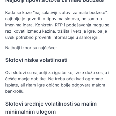
Kada se kaže “najisplativiji slotovi za male budžete”,
najbolje je govoriti o tipovima slotova, ne samo o
imenima igara. Konkretni RTP i podešavanja mogu se
razlikovati između kazina, tržišta i verzija igre, pa je
uvek potrebno proveriti informacije u samoj igri.
Najbolji izbor su najčešće:
Slotovi niske volatilnosti
Ovi slotovi su najbolji za igrače koji žele dužu sesiju i
češće manje dobitke. Ne treba očekivati ogromne
isplate, ali ritam igre obično bolje odgovara malom
bankrollu.
Slotovi srednje volatilnosti sa malim
minimalnim ulogom