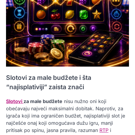
Slotovi za male budžete i šta
“najisplativiji” zaista znači
Slotovi
za male budžete
nisu nužno oni koji
obećavaju najveći maksimalni dobitak. Naprotiv, za
igrača koji ima ograničen budžet, najisplativiji slot je
najčešće onaj koji omogućava dužu igru, manji
pritisak po spinu, jasna pravila, razuman
RTP
i