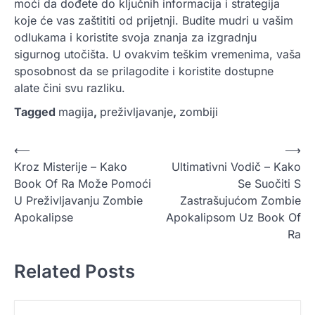
moći da dođete do ključnih informacija i strategija
koje će vas zaštititi od prijetnji. Budite mudri u vašim
odlukama i koristite svoja znanja za izgradnju
sigurnog utočišta. U ovakvim teškim vremenima, vaša
sposobnost da se prilagodite i koristite dostupne
alate čini svu razliku.
Tagged
magija
,
preživljavanje
,
zombiji
P
⟵
⟶
Kroz Misterije – Kako
Ultimativni Vodič – Kako
o
Book Of Ra Može Pomoći
Se Suočiti S
s
U Preživljavanju Zombie
Zastrašujućom Zombie
t
Apokalipse
Apokalipsom Uz Book Of
Ra
n
a
Related Posts
v
i