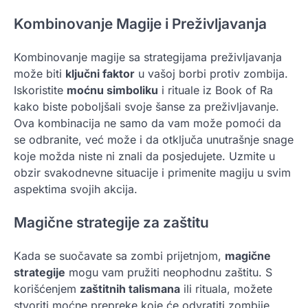
Kombinovanje Magije i Preživljavanja
Kombinovanje magije sa strategijama preživljavanja
može biti
ključni faktor
u vašoj borbi protiv zombija.
Iskoristite
moćnu simboliku
i rituale iz Book of Ra
kako biste poboljšali svoje šanse za preživljavanje.
Ova kombinacija ne samo da vam može pomoći da
se odbranite, već može i da otključa unutrašnje snage
koje možda niste ni znali da posjedujete. Uzmite u
obzir svakodnevne situacije i primenite magiju u svim
aspektima svojih akcija.
Magične strategije za zaštitu
Kada se suočavate sa zombi prijetnjom,
magične
strategije
mogu vam pružiti neophodnu zaštitu. S
korišćenjem
zaštitnih talismana
ili rituala, možete
stvoriti moćne prepreke koje će odvratiti zombije.