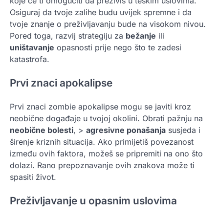
koje će ti omogućiti da preživiš u teškim uslovima.
Osiguraj da tvoje zalihe budu uvijek spremne i da
tvoje znanje o preživljavanju bude na visokom nivou.
Pored toga, razvij strategiju za
bežanje
ili
uništavanje
opasnosti prije nego što te zadesi
katastrofa.
Prvi znaci apokalipse
Prvi znaci zombie apokalipse mogu se javiti kroz
neobične događaje u tvojoj okolini. Obrati pažnju na
neobične bolesti
, >
agresivne ponašanja
susjeda i
širenje kriznih situacija. Ako primijetiš povezanost
između ovih faktora, možeš se pripremiti na ono što
dolazi. Rano prepoznavanje ovih znakova može ti
spasiti život.
Preživljavanje u opasnim uslovima