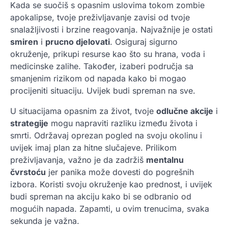
Kada se suočiš s opasnim uslovima tokom zombie
apokalipse, tvoje preživljavanje zavisi od tvoje
snalažljivosti i brzine reagovanja. Najvažnije je ostati
smiren
i
prucno djelovati
. Osiguraj sigurno
okruženje, prikupi resurse kao što su hrana, voda i
medicinske zalihe. Također, izaberi područja sa
smanjenim rizikom od napada kako bi mogao
procijeniti situaciju. Uvijek budi spreman na sve.
U situacijama opasnim za život, tvoje
odlučne akcije
i
strategije
mogu napraviti razliku između života i
smrti. Održavaj oprezan pogled na svoju okolinu i
uvijek imaj plan za hitne slučajeve. Prilikom
preživljavanja, važno je da zadržiš
mentalnu
čvrstoću
jer panika može dovesti do pogrešnih
izbora. Koristi svoju okruženje kao prednost, i uvijek
budi spreman na akciju kako bi se odbranio od
mogućih napada. Zapamti, u ovim trenucima, svaka
sekunda je važna.