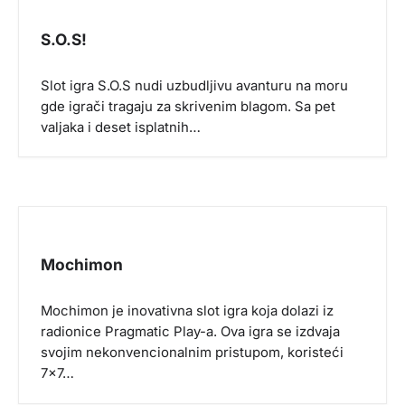
g
S.O.S!
a
t
Slot igra S.O.S nudi uzbudljivu avanturu na moru
i
gde igrači tragaju za skrivenim blagom. Sa pet
o
valjaka i deset isplatnih…
n
Mochimon
Mochimon je inovativna slot igra koja dolazi iz
radionice Pragmatic Play-a. Ova igra se izdvaja
svojim nekonvencionalnim pristupom, koristeći
7×7…