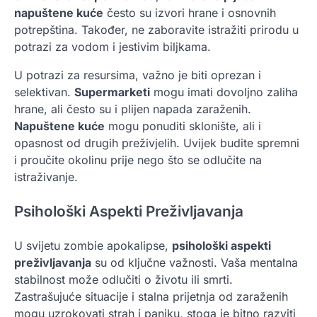
napuštene kuće
često su izvori hrane i osnovnih
potrepština. Također, ne zaboravite istražiti prirodu u
potrazi za vodom i jestivim biljkama.
U potrazi za resursima, važno je biti oprezan i
selektivan.
Supermarketi
mogu imati dovoljno zaliha
hrane, ali često su i plijen napada zaraženih.
Napuštene kuće
mogu ponuditi sklonište, ali i
opasnost od drugih preživjelih. Uvijek budite spremni
i proučite okolinu prije nego što se odlučite na
istraživanje.
Psihološki Aspekti Preživljavanja
U svijetu zombie apokalipse,
psihološki aspekti
preživljavanja
su od ključne važnosti. Vaša mentalna
stabilnost može odlučiti o životu ili smrti.
Zastrašujuće situacije i stalna prijetnja od zaraženih
mogu uzrokovati strah i paniku, stoga je bitno razviti