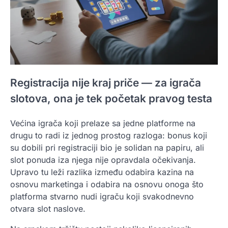
Registracija nije kraj priče — za igrača
slotova, ona je tek početak pravog testa
Većina igrača koji prelaze sa jedne platforme na
drugu to radi iz jednog prostog razloga: bonus koji
su dobili pri registraciji bio je solidan na papiru, ali
slot ponuda iza njega nije opravdala očekivanja.
Upravo tu leži razlika između odabira kazina na
osnovu marketinga i odabira na osnovu onoga što
platforma stvarno nudi igraču koji svakodnevno
otvara slot naslove.