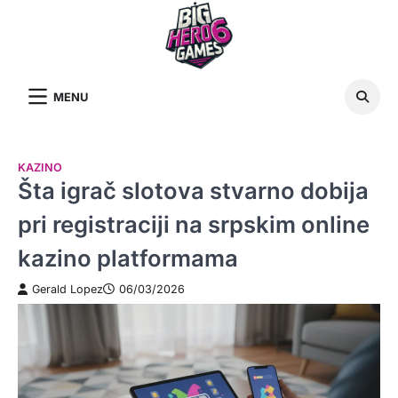
Skip
to
content
MENU
KAZINO
Šta igrač slotova stvarno dobija
pri registraciji na srpskim online
kazino platformama
Gerald Lopez
06/03/2026