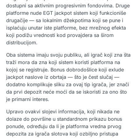
dostupni sa aktivnim progresivnim fondovima. Druge
platforme nude EGT jackpot sistem koji funkcioniše
drugačije — sa lokalnim džekpotima koji se pune i
isplaćuju unutar iste platforme, bez mrežnog efekta
koji podižu vrednosti kod provajdera sa širom
distribucijom.
Oba sistema imaju svoju publiku, ali igrač koji zna šta
traži mora da zna koji sistem koristi platforma na
kojoj se registruje. Bonus dobrodošlice koji exlude
jackpot naslove iz obrtaja — što je čest slučaj —
dodatno komplikuje sliku za ovaj tip igrača, jer znači
da prvi depozit neće moći da se iskoristi za ono što
je primarni interes.
Upravo ovakvi slojevi informacija, koji nikada ne
dolaze do površine u standardnom prikazu bonus
ponude, određuju da li je platforma vredna prvog
depozita za igrača slotova koji ozbiljno pristupa