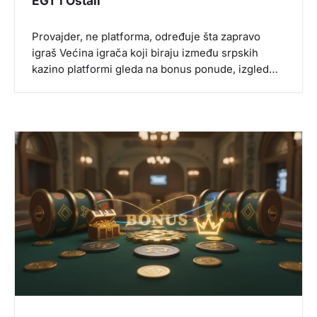
EGT i Ostali
Provajder, ne platforma, određuje šta zapravo
igraš Većina igrača koji biraju između srpskih
kazino platformi gleda na bonus ponude, izgled…