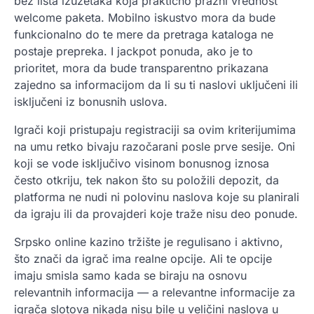
bez lista izuzetaka koja praktično prazni vrednost
welcome paketa. Mobilno iskustvo mora da bude
funkcionalno do te mere da pretraga kataloga ne
postaje prepreka. I jackpot ponuda, ako je to
prioritet, mora da bude transparentno prikazana
zajedno sa informacijom da li su ti naslovi uključeni ili
isključeni iz bonusnih uslova.
Igrači koji pristupaju registraciji sa ovim kriterijumima
na umu retko bivaju razočarani posle prve sesije. Oni
koji se vode isključivo visinom bonusnog iznosa
često otkriju, tek nakon što su položili depozit, da
platforma ne nudi ni polovinu naslova koje su planirali
da igraju ili da provajderi koje traže nisu deo ponude.
Srpsko online kazino tržište je regulisano i aktivno,
što znači da igrač ima realne opcije. Ali te opcije
imaju smisla samo kada se biraju na osnovu
relevantnih informacija — a relevantne informacije za
igrača slotova nikada nisu bile u veličini naslova u