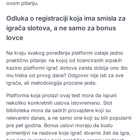
ovom pitanju.
Odluka o registraciji koja ima smisla za
igrača slotova, a ne samo za bonus
lovce
Na kraju svakog poređenja platformi ostaje jedno
praktično pitanje: na kojoj od licenciranih srpskih
kazino platformi igrač slotova zaista dobija ono što
mu treba od prvog dana? Odgovor nije isti za sve
igrače, ali metodologija procene jeste.
Platforma koja prolazi ovaj test mora da ispuni
nekoliko konkretnih uslova istovremeno. Slot
biblioteka mora da sadrži provajdere koji su
relevantni danas, a ne samo one koji su bili popularni
pre pet godina. Bonus uslovi moraju da budu
primenljivi na naslove koje igrač stvarno želi da igra,