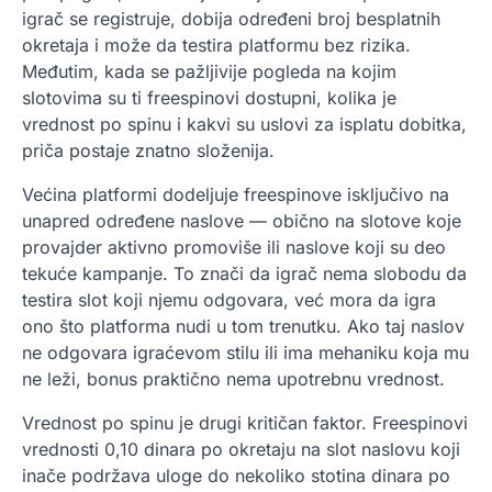
igrač se registruje, dobija određeni broj besplatnih
okretaja i može da testira platformu bez rizika.
Međutim, kada se pažljivije pogleda na kojim
slotovima su ti freespinovi dostupni, kolika je
vrednost po spinu i kakvi su uslovi za isplatu dobitka,
priča postaje znatno složenija.
Većina platformi dodeljuje freespinove isključivo na
unapred određene naslove — obično na slotove koje
provajder aktivno promoviše ili naslove koji su deo
tekuće kampanje. To znači da igrač nema slobodu da
testira slot koji njemu odgovara, već mora da igra
ono što platforma nudi u tom trenutku. Ako taj naslov
ne odgovara igraćevom stilu ili ima mehaniku koja mu
ne leži, bonus praktično nema upotrebnu vrednost.
Vrednost po spinu je drugi kritičan faktor. Freespinovi
vrednosti 0,10 dinara po okretaju na slot naslovu koji
inače podržava uloge do nekoliko stotina dinara po