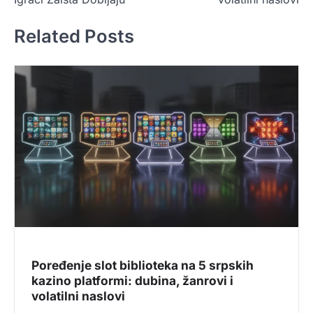
n
Related Posts
a
v
i
g
a
t
i
o
n
Poređenje slot biblioteka na 5 srpskih
kazino platformi: dubina, žanrovi i
volatilni naslovi