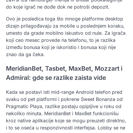
do koje igrač ne dođe dok ne potroši depozit.
Ovo je posledica toga što mnoge platforme desktop
dizajn prilagođavaju za mobile u poslednjem koraku,
umesto da grade mobilno iskustvo od nule. Za igrača
koji ceo mesec provede na telefonu, to je razlika
između bonusa koji je iskoristio i bonusa koji nije
znao da ga čeka.
MeridianBet, Tasbet, MaxBet, Mozzart i
Admiral: gde se razlike zaista vide
Kada se postavi isti mid-range Android telefon pred
svaku od pet platformi i pokrene Sweet Bonanza od
Pragmatic Playa, razlike postaju opipljive u roku od
nekoliko minuta. MeridianBet i MaxBet funkcionišu
kroz native aplikacije koje se mogu preuzeti direktno,
i to se oseća u responzivnosti interfejsa. Lobby se ne