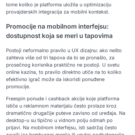
tome koliko je platforma uložila u optimizaciju
provajderskih integracija za mobilni kontekst.
Promocije na mobilnom interfejsu:
dostupnost koja se meri u tapovima
Postoji neformalno pravilo u UX dizajnu: ako nešto
zahteva više od tri tapova da bi se pronašlo, za
prosečnog korisnika praktično ne postoji. U svetu
online kazina, to pravilo direktno utiče na to koliko
efektivno igrač može da iskoristi ponuđene
promocije.
Freespin ponude i cashback akcije koje platforma
ističe u reklamnom materijalu često prolaze kroz
dramatično drugačije puteve zavisno od uređaja. Na
desktop-u su tipično u vidnom polju odmah po
prijavi. Na mobilnom interfejsu, isti sadržaj često
završi iza hamburger menija ili unutar podkategorije