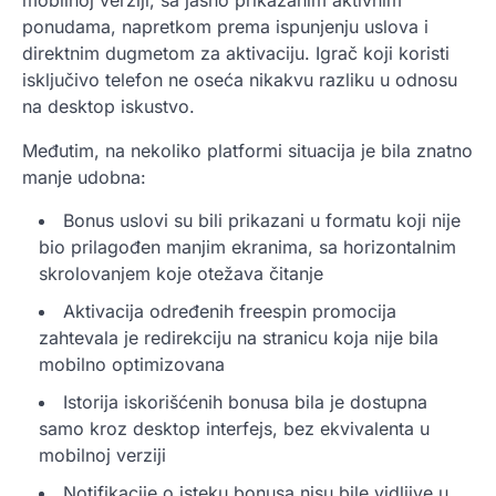
mobilnoj verziji, sa jasno prikazanim aktivnim
ponudama, napretkom prema ispunjenju uslova i
direktnim dugmetom za aktivaciju. Igrač koji koristi
isključivo telefon ne oseća nikakvu razliku u odnosu
na desktop iskustvo.
Međutim, na nekoliko platformi situacija je bila znatno
manje udobna:
Bonus uslovi su bili prikazani u formatu koji nije
bio prilagođen manjim ekranima, sa horizontalnim
skrolovanjem koje otežava čitanje
Aktivacija određenih freespin promocija
zahtevala je redirekciju na stranicu koja nije bila
mobilno optimizovana
Istorija iskorišćenih bonusa bila je dostupna
samo kroz desktop interfejs, bez ekvivalenta u
mobilnoj verziji
Notifikacije o isteku bonusa nisu bile vidljive u