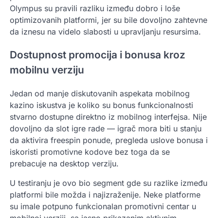
Olympus su pravili razliku između dobro i loše
optimizovanih platformi, jer su bile dovoljno zahtevne
da iznesu na videlo slabosti u upravljanju resursima.
Dostupnost promocija i bonusa kroz
mobilnu verziju
Jedan od manje diskutovanih aspekata mobilnog
kazino iskustva je koliko su bonus funkcionalnosti
stvarno dostupne direktno iz mobilnog interfejsa. Nije
dovoljno da slot igre rade — igrač mora biti u stanju
da aktivira freespin ponude, pregleda uslove bonusa i
iskoristi promotivne kodove bez toga da se
prebacuje na desktop verziju.
U testiranju je ovo bio segment gde su razlike između
platformi bile možda i najizraženije. Neke platforme
su imale potpuno funkcionalan promotivni centar u