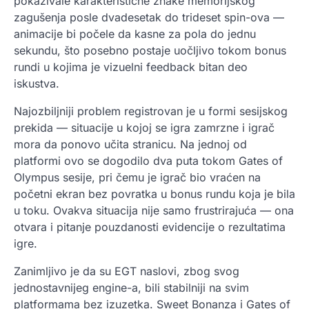
pokazivale karakteristične znake memorijskog
zagušenja posle dvadesetak do trideset spin-ova —
animacije bi počele da kasne za pola do jednu
sekundu, što posebno postaje uočljivo tokom bonus
rundi u kojima je vizuelni feedback bitan deo
iskustva.
Najozbiljniji problem registrovan je u formi sesijskog
prekida — situacije u kojoj se igra zamrzne i igrač
mora da ponovo učita stranicu. Na jednoj od
platformi ovo se dogodilo dva puta tokom Gates of
Olympus sesije, pri čemu je igrač bio vraćen na
početni ekran bez povratka u bonus rundu koja je bila
u toku. Ovakva situacija nije samo frustrirajuća — ona
otvara i pitanje pouzdanosti evidencije o rezultatima
igre.
Zanimljivo je da su EGT naslovi, zbog svog
jednostavnijeg engine-a, bili stabilniji na svim
platformama bez izuzetka. Sweet Bonanza i Gates of