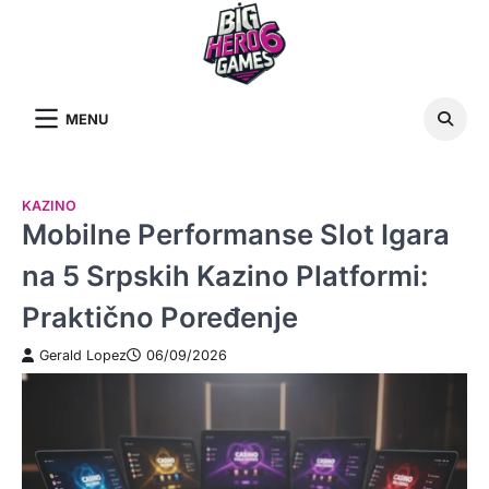
Skip
to
content
MENU
KAZINO
Mobilne Performanse Slot Igara
na 5 Srpskih Kazino Platformi:
Praktično Poređenje
Gerald Lopez
06/09/2026