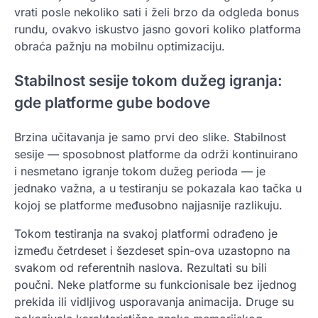
vrati posle nekoliko sati i želi brzo da odgleda bonus
rundu, ovakvo iskustvo jasno govori koliko platforma
obraća pažnju na mobilnu optimizaciju.
Stabilnost sesije tokom dužeg igranja:
gde platforme gube bodove
Brzina učitavanja je samo prvi deo slike. Stabilnost
sesije — sposobnost platforme da održi kontinuirano
i nesmetano igranje tokom dužeg perioda — je
jednako važna, a u testiranju se pokazala kao tačka u
kojoj se platforme međusobno najjasnije razlikuju.
Tokom testiranja na svakoj platformi odrađeno je
između četrdeset i šezdeset spin-ova uzastopno na
svakom od referentnih naslova. Rezultati su bili
poučni. Neke platforme su funkcionisale bez ijednog
prekida ili vidljivog usporavanja animacija. Druge su