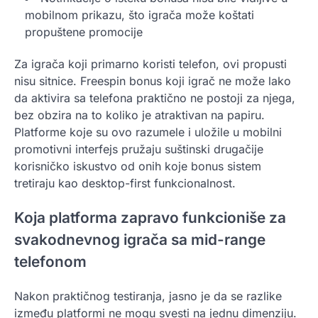
mobilnom prikazu, što igrača može koštati
propuštene promocije
Za igrača koji primarno koristi telefon, ovi propusti
nisu sitnice. Freespin bonus koji igrač ne može lako
da aktivira sa telefona praktično ne postoji za njega,
bez obzira na to koliko je atraktivan na papiru.
Platforme koje su ovo razumele i uložile u mobilni
promotivni interfejs pružaju suštinski drugačije
korisničko iskustvo od onih koje bonus sistem
tretiraju kao desktop-first funkcionalnost.
Koja platforma zapravo funkcioniše za
svakodnevnog igrača sa mid-range
telefonom
Nakon praktičnog testiranja, jasno je da se razlike
između platformi ne mogu svesti na jednu dimenziju.