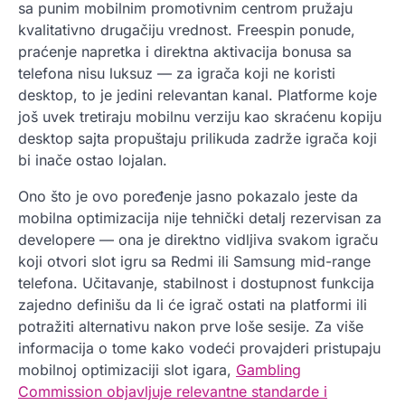
sa punim mobilnim promotivnim centrom pružaju
kvalitativno drugačiju vrednost. Freespin ponude,
praćenje napretka i direktna aktivacija bonusa sa
telefona nisu luksuz — za igrača koji ne koristi
desktop, to je jedini relevantan kanal. Platforme koje
još uvek tretiraju mobilnu verziju kao skraćenu kopiju
desktop sajta propuštaju prilikuda zadrže igrača koji
bi inače ostao lojalan.
Ono što je ovo poređenje jasno pokazalo jeste da
mobilna optimizacija nije tehnički detalj rezervisan za
developere — ona je direktno vidljiva svakom igraču
koji otvori slot igru sa Redmi ili Samsung mid-range
telefona. Učitavanje, stabilnost i dostupnost funkcija
zajedno definišu da li će igrač ostati na platformi ili
potražiti alternativu nakon prve loše sesije. Za više
informacija o tome kako vodeći provajderi pristupaju
mobilnoj optimizaciji slot igara,
Gambling
Commission objavljuje relevantne standarde i