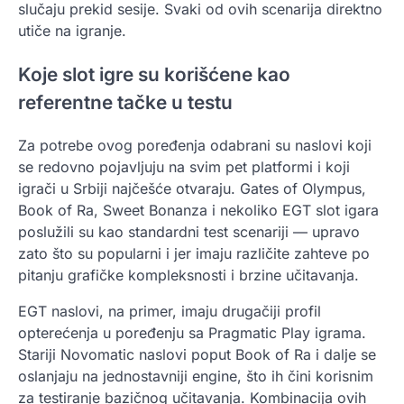
slučaju prekid sesije. Svaki od ovih scenarija direktno
utiče na igranje.
Koje slot igre su korišćene kao
referentne tačke u testu
Za potrebe ovog poređenja odabrani su naslovi koji
se redovno pojavljuju na svim pet platformi i koji
igrači u Srbiji najčešće otvaraju. Gates of Olympus,
Book of Ra, Sweet Bonanza i nekoliko EGT slot igara
poslužili su kao standardni test scenariji — upravo
zato što su popularni i jer imaju različite zahteve po
pitanju grafičke kompleksnosti i brzine učitavanja.
EGT naslovi, na primer, imaju drugačiji profil
opterećenja u poređenju sa Pragmatic Play igrama.
Stariji Novomatic naslovi poput Book of Ra i dalje se
oslanjaju na jednostavniji engine, što ih čini korisnim
za testiranje bazičnog učitavanja. Kombinacija ovih