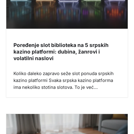
Poređenje slot biblioteka na 5 srpskih
kazino platformi: dubina, žanrovi i
volatilni naslovi
Koliko daleko zapravo seže slot ponuda srpskih
kazino platformi Svaka srpska kazino platforma
ima nekoliko stotina slotova. To je već…