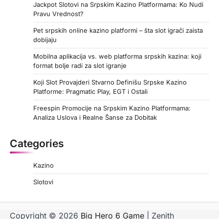
Jackpot Slotovi na Srpskim Kazino Platformama: Ko Nudi
Pravu Vrednost?
Pet srpskih online kazino platformi – šta slot igrači zaista
dobijaju
Mobilna aplikacija vs. web platforma srpskih kazina: koji
format bolje radi za slot igranje
Koji Slot Provajderi Stvarno Definišu Srpske Kazino
Platforme: Pragmatic Play, EGT i Ostali
Freespin Promocije na Srpskim Kazino Platformama:
Analiza Uslova i Realne Šanse za Dobitak
Categories
Kazino
Slotovi
Copyright © 2026
Big Hero 6 Game
| Zenith