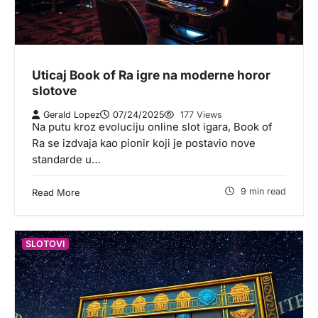
Uticaj Book of Ra igre na moderne horor
slotove
Gerald Lopez
07/24/2025
177 Views
Na putu kroz evoluciju online slot igara, Book of
Ra se izdvaja kao pionir koji je postavio nove
standarde u…
9 min read
Read More
SLOTOVI