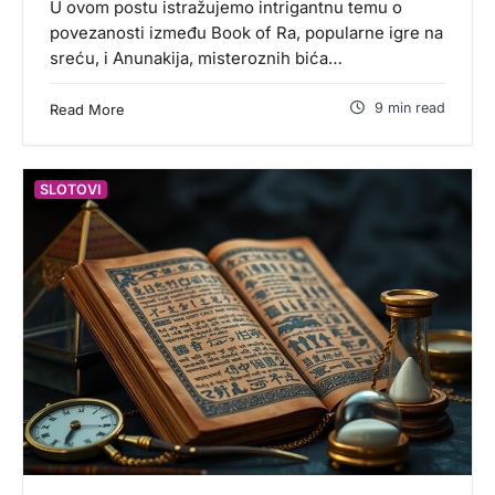
U ovom postu istražujemo intrigantnu temu o
povezanosti između Book of Ra, popularne igre na
sreću, i Anunakija, misteroznih bića…
9 min read
Read More
SLOTOVI