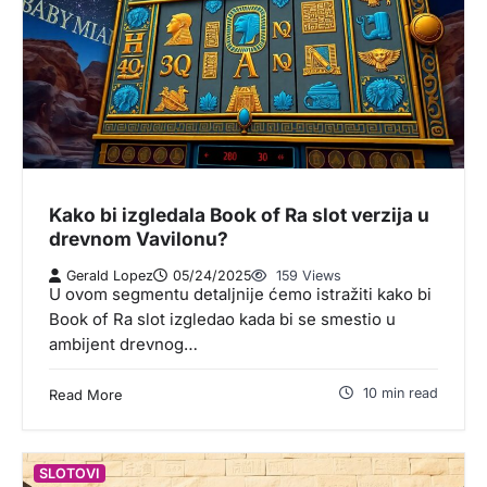
Kako bi izgledala Book of Ra slot verzija u
drevnom Vavilonu?
Gerald Lopez
05/24/2025
159 Views
U ovom segmentu detaljnije ćemo istražiti kako bi
Book of Ra slot izgledao kada bi se smestio u
ambijent drevnog…
10 min read
Read More
SLOTOVI