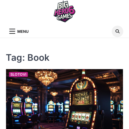
Skip
to
content
MENU
Tag:
Book
SLOTOVI